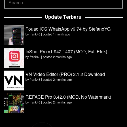
for:
Update Terbaru
Fouad iOS WhatsApp v9.74 by StefanoYG
by
frank45
|
posted 1 month ago
InShot Pro v1.942.1407 (MOD, Full Efek)
by
frank45
|
posted 2 months ago
VN Video Editor (PRO) 2.1.2 Download
by
frank45
|
posted 2 months ago
REFACE Pro 3.42.0 (MOD, No Watermark)
by
frank45
|
posted 2 months ago