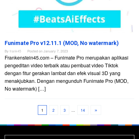
Funimate Pro v12.11.1 (MOD, No watermark)
By
frank45
Posted on
January 7, 2023
Frankenstein45.com – Funimate Pro merupakan aplikasi
pengeditan video terbaik atau pembuat video Tiktok
dengan fitur gerakan lambat dan efek visual 3D yang
menakjubkan. Dengan mengunduh Funimate Pro (MOD,
No watermark) […]
1
2
3
…
14
Search