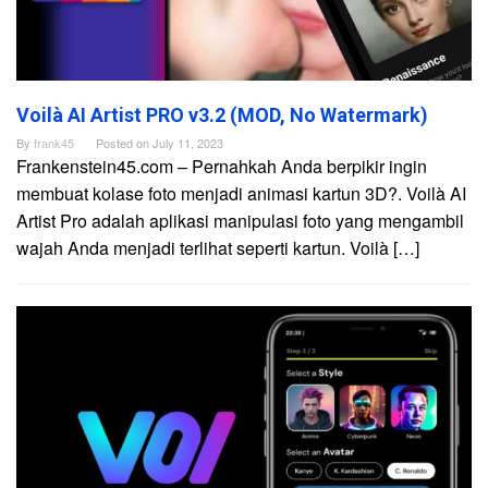
Voilà AI Artist PRO v3.2 (MOD, No Watermark)
By
frank45
Posted on
July 11, 2023
Frankenstein45.com – Pernahkah Anda berpikir ingin
membuat kolase foto menjadi animasi kartun 3D?. Voilà AI
Artist Pro adalah aplikasi manipulasi foto yang mengambil
wajah Anda menjadi terlihat seperti kartun. Voilà […]