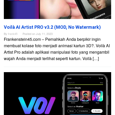
Voilà AI Artist PRO v3.2 (MOD, No Watermark)
By
frank45
Posted on
July 11, 2023
Frankenstein45.com – Pernahkah Anda berpikir ingin
membuat kolase foto menjadi animasi kartun 3D?. Voilà AI
Artist Pro adalah aplikasi manipulasi foto yang mengambil
wajah Anda menjadi terlihat seperti kartun. Voilà […]