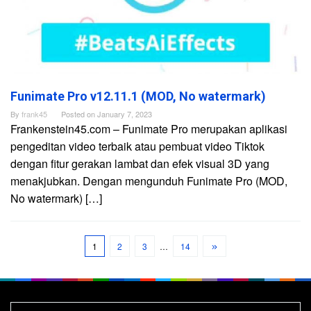
Funimate Pro v12.11.1 (MOD, No watermark)
By
frank45
Posted on
January 7, 2023
Frankenstein45.com – Funimate Pro merupakan aplikasi
pengeditan video terbaik atau pembuat video Tiktok
dengan fitur gerakan lambat dan efek visual 3D yang
menakjubkan. Dengan mengunduh Funimate Pro (MOD,
No watermark) […]
1
2
3
…
14
Search