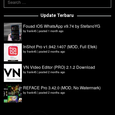
for:
Update Terbaru
Fouad iOS WhatsApp v9.74 by StefanoYG
by
frank45
|
posted 1 month ago
InShot Pro v1.942.1407 (MOD, Full Efek)
by
frank45
|
posted 2 months ago
VN Video Editor (PRO) 2.1.2 Download
by
frank45
|
posted 2 months ago
REFACE Pro 3.42.0 (MOD, No Watermark)
by
frank45
|
posted 2 months ago