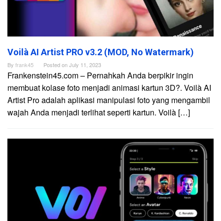
Voilà AI Artist PRO v3.2 (MOD, No Watermark)
By
frank45
Posted on
July 11, 2023
Frankenstein45.com – Pernahkah Anda berpikir ingin
membuat kolase foto menjadi animasi kartun 3D?. Voilà AI
Artist Pro adalah aplikasi manipulasi foto yang mengambil
wajah Anda menjadi terlihat seperti kartun. Voilà […]