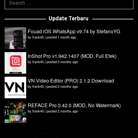
for:
Update Terbaru
Fouad iOS WhatsApp v9.74 by StefanoYG
by
frank45
|
posted 1 month ago
InShot Pro v1.942.1407 (MOD, Full Efek)
by
frank45
|
posted 2 months ago
VN Video Editor (PRO) 2.1.2 Download
by
frank45
|
posted 2 months ago
REFACE Pro 3.42.0 (MOD, No Watermark)
by
frank45
|
posted 2 months ago