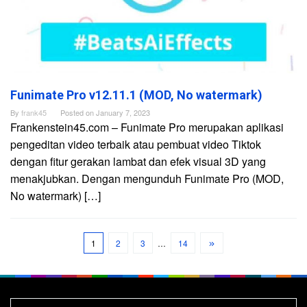
Funimate Pro v12.11.1 (MOD, No watermark)
By
frank45
Posted on
January 7, 2023
Frankenstein45.com – Funimate Pro merupakan aplikasi
pengeditan video terbaik atau pembuat video Tiktok
dengan fitur gerakan lambat dan efek visual 3D yang
menakjubkan. Dengan mengunduh Funimate Pro (MOD,
No watermark) […]
1
2
3
…
14
Search