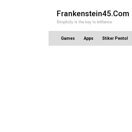
Skip
to
Frankenstein45.Com
content
Simplicity is the key to brilliance
Games
Apps
Stiker Pentol