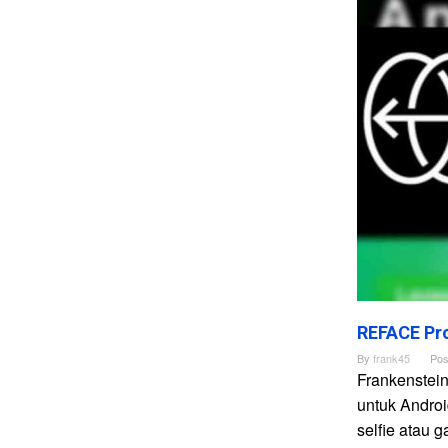
REFACE Pro
By
frank45
Pos
Frankenstei
untuk Andro
selfie atau 