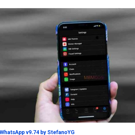
ein45.Com
 WhatsApp v9.74 by StefanoYG