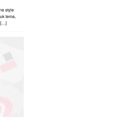
e style
uk tema,
 […]