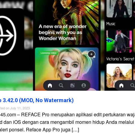
 3.42.0 (MOD, No Watermark)
ted on
July 11, 2023
n45.com – REFACE Pro merupakan aplikasi edit pertukaran waj
id dan iOS dengan cara mengambil momen hidup Anda melalui
galeri ponsel. Reface App Pro juga […]