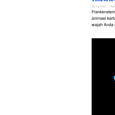
By
frank45
Pos
Frankenstein
animasi kart
wajah Anda me