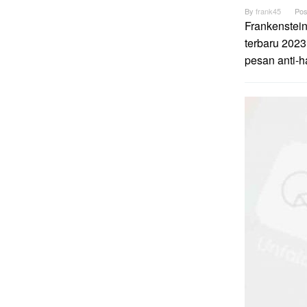
By
frank45
Pos
Frankenstei
terbaru 2023
pesan anti-h