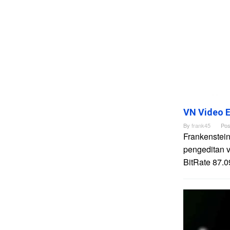
VN Video E
By
frank45
Pos
Frankenstein
pengeditan 
BitRate 87.0