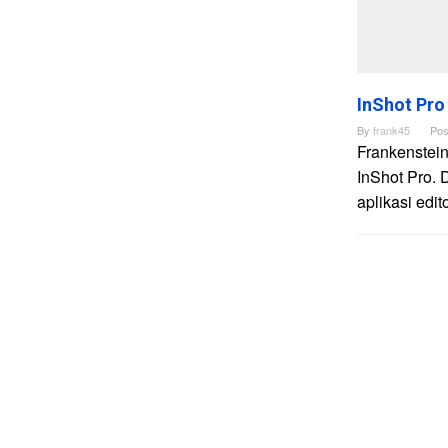
InShot Pro
By
frank45
Pos
Frankenstein
InShot Pro. 
aplikasi edi