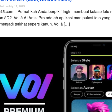
ted on
July 11, 2023
45.com – Pernahkah Anda berpikir ingin membuat kolase foto 
un 3D?. Voilà AI Artist Pro adalah aplikasi manipulasi foto yan
njadi terlihat seperti kartun. Voilà […]