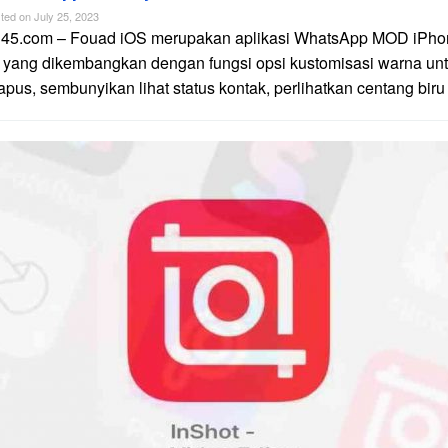
ted on
July 25, 2023
n45.com – Fouad iOS merupakan aplikasi WhatsApp MOD iPhon
 yang dikembangkan dengan fungsi opsi kustomisasi warna unt
apus, sembunyikan lihat status kontak, perlihatkan centang biru