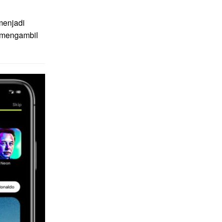
menjadi
g mengambil