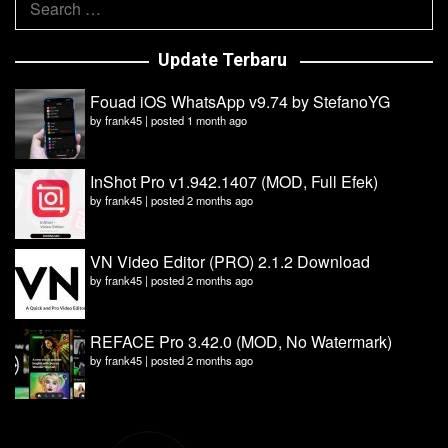
for:
Update Terbaru
Fouad iOS WhatsApp v9.74 by StefanoYG
by
frank45
|
posted 1 month ago
InShot Pro v1.942.1407 (MOD, Full Efek)
by
frank45
|
posted 2 months ago
VN Video Editor (PRO) 2.1.2 Download
by
frank45
|
posted 2 months ago
REFACE Pro 3.42.0 (MOD, No Watermark)
by
frank45
|
posted 2 months ago