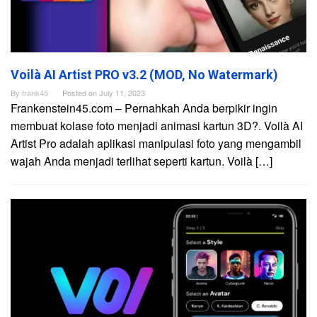
Voilà AI Artist PRO v3.2 (MOD, No Watermark)
By
frank45
Posted on
July 11, 2023
Frankenstein45.com – Pernahkah Anda berpikir ingin
membuat kolase foto menjadi animasi kartun 3D?. Voilà AI
Artist Pro adalah aplikasi manipulasi foto yang mengambil
wajah Anda menjadi terlihat seperti kartun. Voilà […]