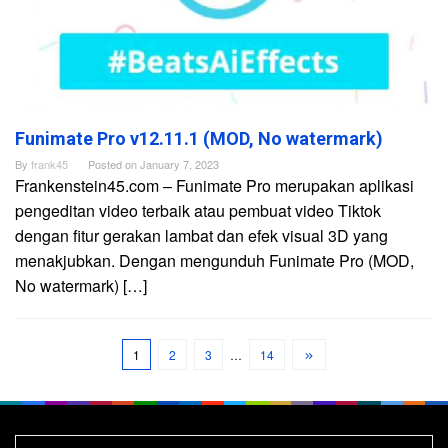
Funimate Pro v12.11.1 (MOD, No watermark)
By
frank45
Posted on
January 7, 2023
Frankenstein45.com – Funimate Pro merupakan aplikasi
pengeditan video terbaik atau pembuat video Tiktok
dengan fitur gerakan lambat dan efek visual 3D yang
menakjubkan. Dengan mengunduh Funimate Pro (MOD,
No watermark) […]
1
2
3
…
14
Search