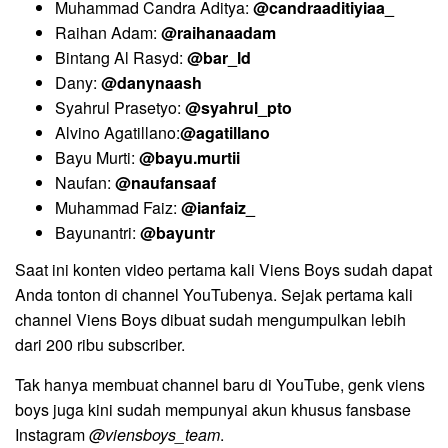
Muhammad Candra Aditya:
@candraaditiyiaa_
Raihan Adam:
@raihanaadam
Bintang Al Rasyd:
@bar_ld
Dany:
@danynaash
Syahrul Prasetyo:
@syahrul_pto
Alvino Agatillano:
@agatillano
Bayu Murti:
@bayu.murtii
Naufan:
@naufansaaf
Muhammad Faiz:
@ianfaiz_
Bayunantri:
@bayuntr
Saat ini konten video pertama kali Viens Boys sudah dapat
Anda tonton di channel YouTubenya. Sejak pertama kali
channel Viens Boys dibuat sudah mengumpulkan lebih
dari 200 ribu subscriber.
Tak hanya membuat channel baru di YouTube, genk viens
boys juga kini sudah mempunyai akun khusus fansbase
Instagram
@viensboys_team
.