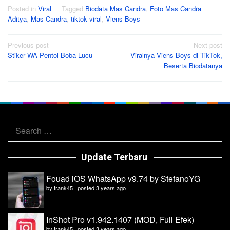
Posted in
Viral
Tagged
Biodata Mas Candra
,
Foto Mas Candra
Aditya
,
Mas Candra
,
tiktok viral
,
Viens Boys
Post
Previous post
Next post
Stiker WA Pentol Boba Lucu
Viralnya Viens Boys di TikTok,
navigation
Beserta Biodatanya
Search
for:
Update Terbaru
Fouad iOS WhatsApp v9.74 by StefanoYG
by
frank45
|
posted 3 years ago
InShot Pro v1.942.1407 (MOD, Full Efek)
by
frank45
|
posted 3 years ago