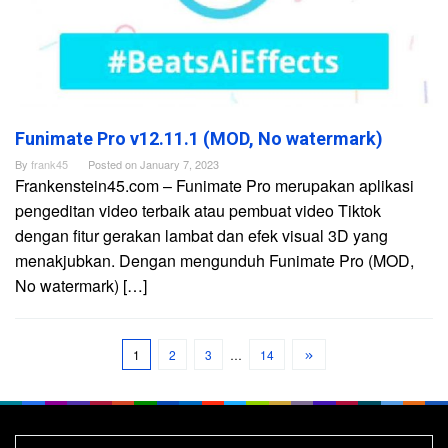
Funimate Pro v12.11.1 (MOD, No watermark)
By
frank45
Posted on
January 7, 2023
Frankenstein45.com – Funimate Pro merupakan aplikasi
pengeditan video terbaik atau pembuat video Tiktok
dengan fitur gerakan lambat dan efek visual 3D yang
menakjubkan. Dengan mengunduh Funimate Pro (MOD,
No watermark) […]
1
2
3
…
14
Search