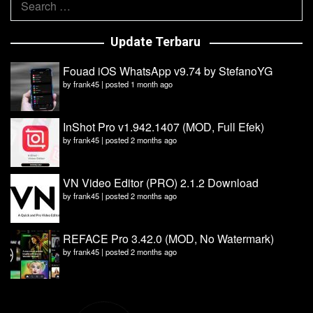
for:
Update Terbaru
Fouad iOS WhatsApp v9.74 by StefanoYG
by
frank45
|
posted 1 month ago
InShot Pro v1.942.1407 (MOD, Full Efek)
by
frank45
|
posted 2 months ago
VN Video Editor (PRO) 2.1.2 Download
by
frank45
|
posted 2 months ago
REFACE Pro 3.42.0 (MOD, No Watermark)
by
frank45
|
posted 2 months ago