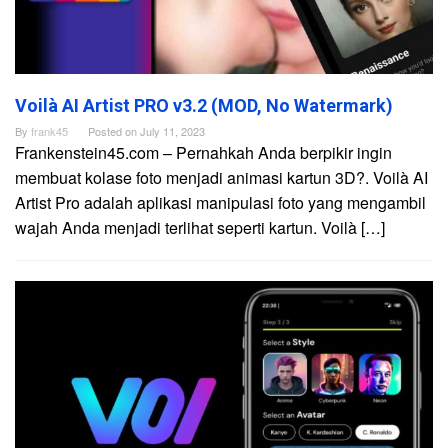
Voilà AI Artist PRO v3.2 (MOD, No Watermark)
By
frank45
Posted on
July 11, 2023
Frankenstein45.com – Pernahkah Anda berpikir ingin
membuat kolase foto menjadi animasi kartun 3D?. Voilà AI
Artist Pro adalah aplikasi manipulasi foto yang mengambil
wajah Anda menjadi terlihat seperti kartun. Voilà […]