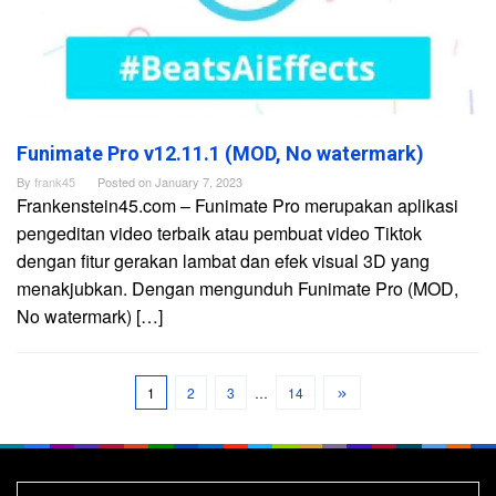
Funimate Pro v12.11.1 (MOD, No watermark)
By
frank45
Posted on
January 7, 2023
Frankenstein45.com – Funimate Pro merupakan aplikasi
pengeditan video terbaik atau pembuat video Tiktok
dengan fitur gerakan lambat dan efek visual 3D yang
menakjubkan. Dengan mengunduh Funimate Pro (MOD,
No watermark) […]
1
2
3
…
14
Search