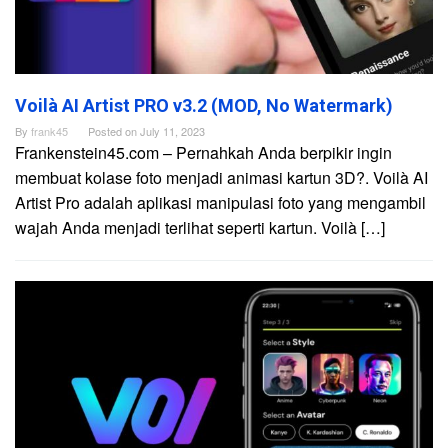
Voilà AI Artist PRO v3.2 (MOD, No Watermark)
By
frank45
Posted on
July 11, 2023
Frankenstein45.com – Pernahkah Anda berpikir ingin
membuat kolase foto menjadi animasi kartun 3D?. Voilà AI
Artist Pro adalah aplikasi manipulasi foto yang mengambil
wajah Anda menjadi terlihat seperti kartun. Voilà […]