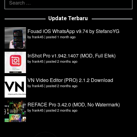
for:
Update Terbaru
Fouad iOS WhatsApp v9.74 by StefanoYG
by
frank45
|
posted 1 month ago
InShot Pro v1.942.1407 (MOD, Full Efek)
by
frank45
|
posted 2 months ago
VN Video Editor (PRO) 2.1.2 Download
by
frank45
|
posted 2 months ago
REFACE Pro 3.42.0 (MOD, No Watermark)
by
frank45
|
posted 2 months ago