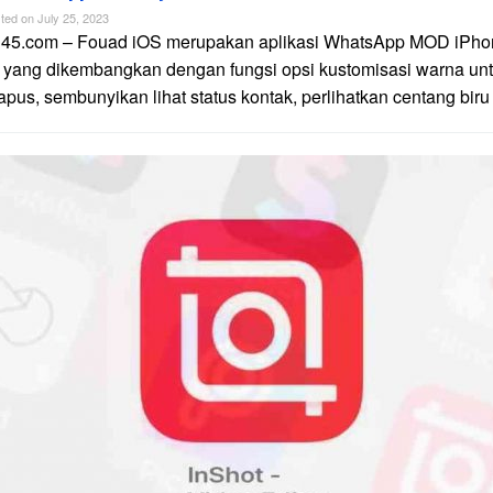
ted on
July 25, 2023
n45.com – Fouad iOS merupakan aplikasi WhatsApp MOD iPhon
 yang dikembangkan dengan fungsi opsi kustomisasi warna unt
apus, sembunyikan lihat status kontak, perlihatkan centang biru