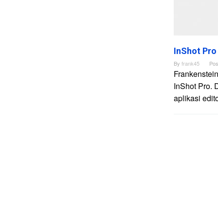
InShot Pro
By
frank45
Pos
Frankenstein
InShot Pro. 
aplikasi edi