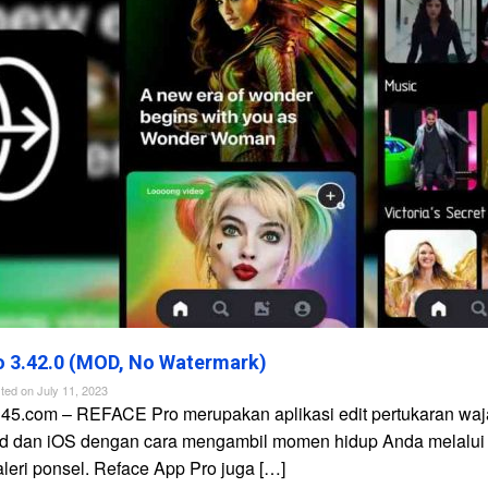
 3.42.0 (MOD, No Watermark)
ted on
July 11, 2023
n45.com – REFACE Pro merupakan aplikasi edit pertukaran waj
id dan iOS dengan cara mengambil momen hidup Anda melalui
galeri ponsel. Reface App Pro juga […]