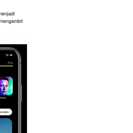
menjadi
g mengambil