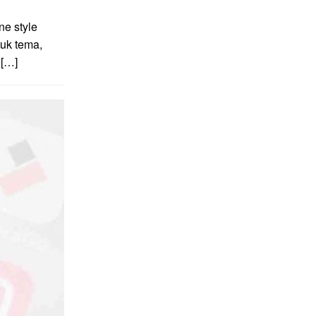
e style
uk tema,
 […]