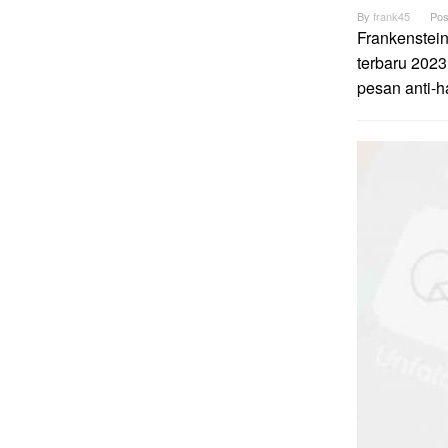
By
frank45
Pos
Frankenstei
terbaru 2023
pesan anti-h