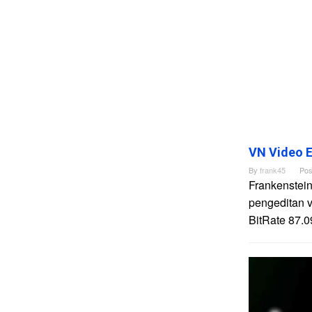
VN Video E
By
frank45
Pos
Frankenstein
pengeditan 
BitRate 87.0