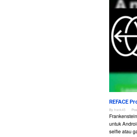
REFACE Pro
By
frank45
Pos
Frankenstei
untuk Andro
selfie atau 