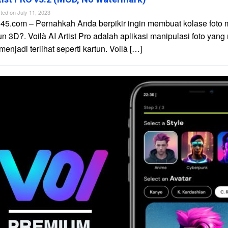
ted on
July 11, 2023
45.com – Pernahkah Anda berpikir ingin membuat kolase foto 
un 3D?. Voilà AI Artist Pro adalah aplikasi manipulasi foto yan
njadi terlihat seperti kartun. Voilà […]