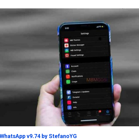
ein45.Com
 WhatsApp v9.74 by StefanoYG