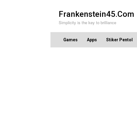
Skip
to
Frankenstein45.Com
content
Simplicity is the key to brilliance
Games
Apps
Stiker Pentol