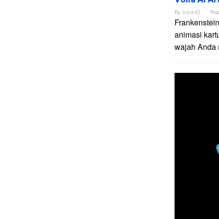
By
frank45
Pos
Frankenstein
animasi kart
wajah Anda me