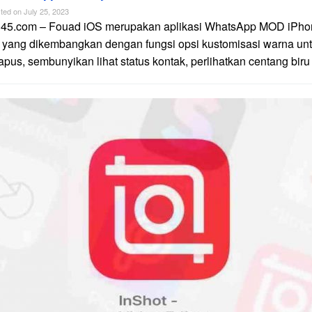
ted on
July 25, 2023
n45.com – Fouad iOS merupakan aplikasi WhatsApp MOD iPhon
 yang dikembangkan dengan fungsi opsi kustomisasi warna unt
apus, sembunyikan lihat status kontak, perlihatkan centang biru