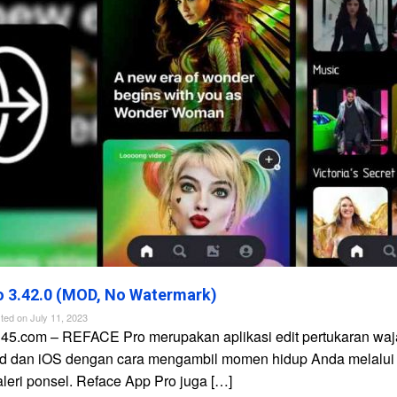
 3.42.0 (MOD, No Watermark)
ted on
July 11, 2023
n45.com – REFACE Pro merupakan aplikasi edit pertukaran waj
id dan iOS dengan cara mengambil momen hidup Anda melalui
galeri ponsel. Reface App Pro juga […]