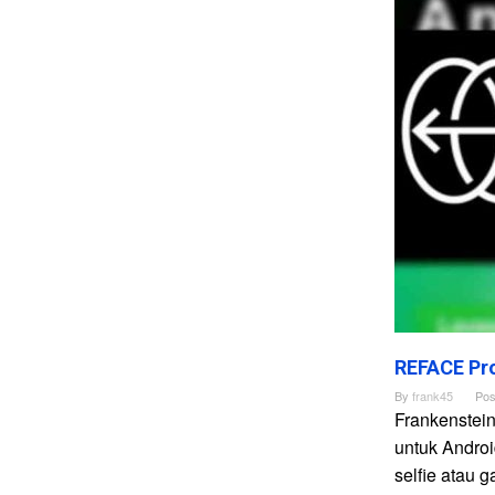
REFACE Pro
By
frank45
Pos
Frankenstei
untuk Andro
selfie atau 