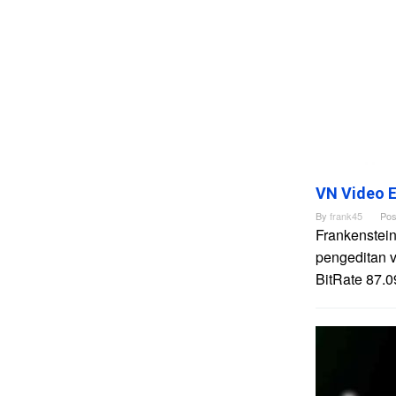
VN Video E
By
frank45
Pos
Frankenstein
pengeditan 
BitRate 87.0