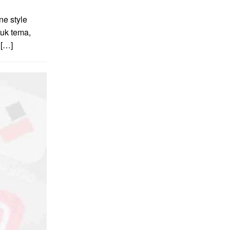
e style
uk tema,
 […]