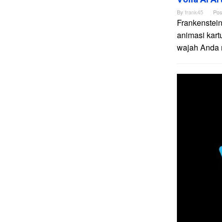
By
frank45
Pos
Frankenstein
animasi kart
wajah Anda me