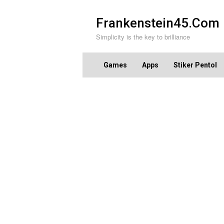
Skip
to
Frankenstein45.Com
content
Simplicity is the key to brilliance
Games
Apps
Stiker Pentol