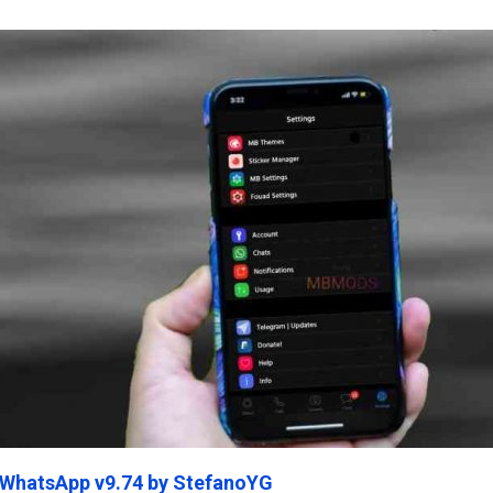
ein45.Com
 WhatsApp v9.74 by StefanoYG