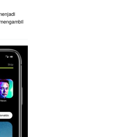
menjadi
g mengambil