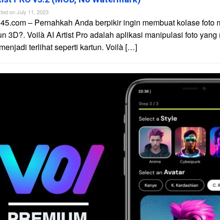
ted on
July 11, 2023
45.com – Pernahkah Anda berpikir ingin membuat kolase foto 
un 3D?. Voilà AI Artist Pro adalah aplikasi manipulasi foto yan
njadi terlihat seperti kartun. Voilà […]