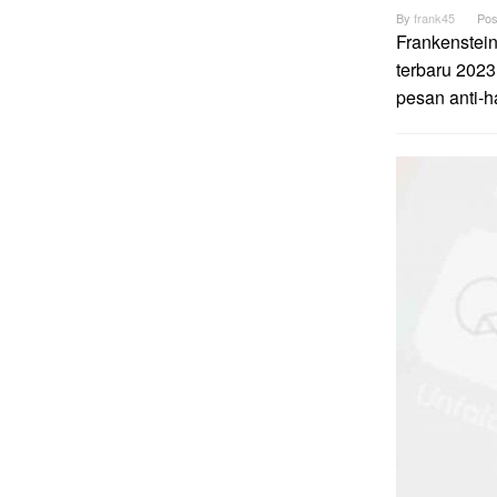
By
frank45
Pos
Frankenstei
terbaru 2023
pesan anti-h