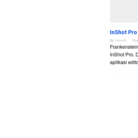
InShot Pro
By
frank45
Pos
Frankenstein
InShot Pro. 
aplikasi edi