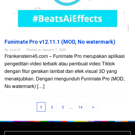
Funimate Pro v12.11.1 (MOD, No watermark)
By
frank45
Posted on
January 7, 2023
Frankenstein45.com – Funimate Pro merupakan aplikasi
pengeditan video terbaik atau pembuat video Tiktok
dengan fitur gerakan lambat dan efek visual 3D yang
menakjubkan. Dengan mengunduh Funimate Pro (MOD,
No watermark) […]
1
2
3
…
14
Search