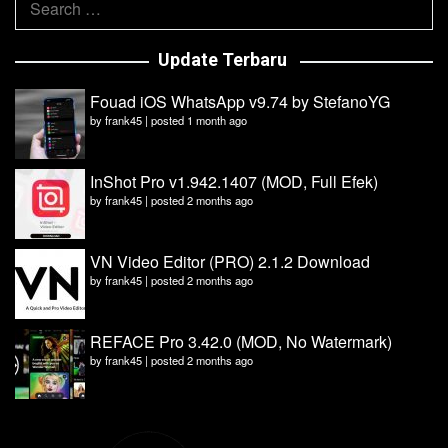
for:
Update Terbaru
Fouad iOS WhatsApp v9.74 by StefanoYG
by
frank45
|
posted 1 month ago
InShot Pro v1.942.1407 (MOD, Full Efek)
by
frank45
|
posted 2 months ago
VN Video Editor (PRO) 2.1.2 Download
by
frank45
|
posted 2 months ago
REFACE Pro 3.42.0 (MOD, No Watermark)
by
frank45
|
posted 2 months ago