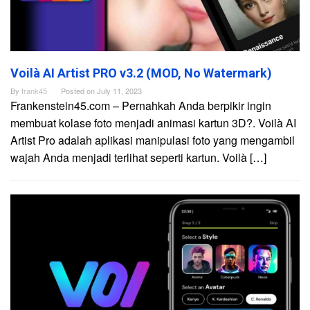
Voilà AI Artist PRO v3.2 (MOD, No Watermark)
By
frank45
Posted on
July 11, 2023
Frankenstein45.com – Pernahkah Anda berpikir ingin
membuat kolase foto menjadi animasi kartun 3D?. Voilà AI
Artist Pro adalah aplikasi manipulasi foto yang mengambil
wajah Anda menjadi terlihat seperti kartun. Voilà […]