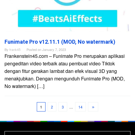
Funimate Pro v12.11.1 (MOD, No watermark)
By
frank45
Posted on
January 7, 2023
Frankenstein45.com – Funimate Pro merupakan aplikasi
pengeditan video terbaik atau pembuat video Tiktok
dengan fitur gerakan lambat dan efek visual 3D yang
menakjubkan. Dengan mengunduh Funimate Pro (MOD,
No watermark) […]
1
2
3
…
14
Search