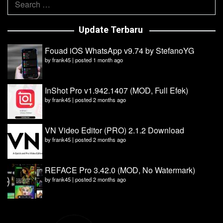
for:
Update Terbaru
Fouad iOS WhatsApp v9.74 by StefanoYG
by
frank45
|
posted 1 month ago
InShot Pro v1.942.1407 (MOD, Full Efek)
by
frank45
|
posted 2 months ago
VN Video Editor (PRO) 2.1.2 Download
by
frank45
|
posted 2 months ago
REFACE Pro 3.42.0 (MOD, No Watermark)
by
frank45
|
posted 2 months ago