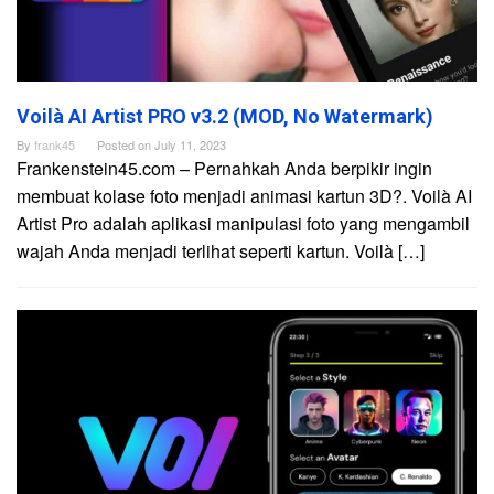
Voilà AI Artist PRO v3.2 (MOD, No Watermark)
By
frank45
Posted on
July 11, 2023
Frankenstein45.com – Pernahkah Anda berpikir ingin
membuat kolase foto menjadi animasi kartun 3D?. Voilà AI
Artist Pro adalah aplikasi manipulasi foto yang mengambil
wajah Anda menjadi terlihat seperti kartun. Voilà […]