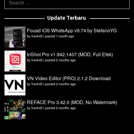
for:
Update Terbaru
Fouad iOS WhatsApp v9.74 by StefanoYG
by
frank45
|
posted 1 month ago
InShot Pro v1.942.1407 (MOD, Full Efek)
by
frank45
|
posted 2 months ago
VN Video Editor (PRO) 2.1.2 Download
by
frank45
|
posted 2 months ago
REFACE Pro 3.42.0 (MOD, No Watermark)
by
frank45
|
posted 2 months ago