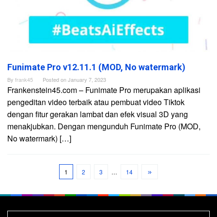
Funimate Pro v12.11.1 (MOD, No watermark)
By
frank45
Posted on
January 7, 2023
Frankenstein45.com – Funimate Pro merupakan aplikasi
pengeditan video terbaik atau pembuat video Tiktok
dengan fitur gerakan lambat dan efek visual 3D yang
menakjubkan. Dengan mengunduh Funimate Pro (MOD,
No watermark) […]
1
2
3
…
14
Search