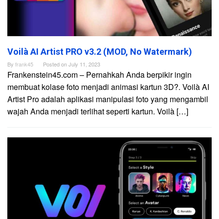
Voilà AI Artist PRO v3.2 (MOD, No Watermark)
By
frank45
Posted on
July 11, 2023
Frankenstein45.com – Pernahkah Anda berpikir ingin
membuat kolase foto menjadi animasi kartun 3D?. Voilà AI
Artist Pro adalah aplikasi manipulasi foto yang mengambil
wajah Anda menjadi terlihat seperti kartun. Voilà […]