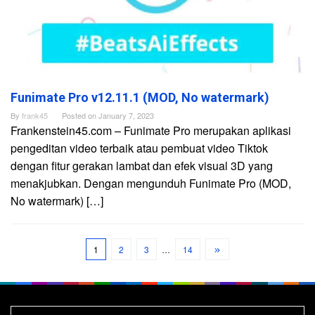
Funimate Pro v12.11.1 (MOD, No watermark)
By
frank45
Posted on
January 7, 2023
Frankenstein45.com – Funimate Pro merupakan aplikasi
pengeditan video terbaik atau pembuat video Tiktok
dengan fitur gerakan lambat dan efek visual 3D yang
menakjubkan. Dengan mengunduh Funimate Pro (MOD,
No watermark) […]
1
2
3
…
14
Search