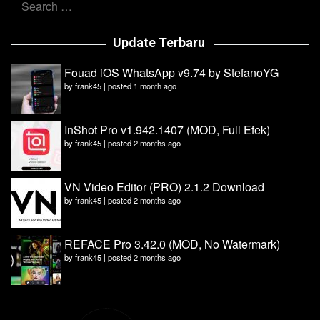
for:
Update Terbaru
Fouad iOS WhatsApp v9.74 by StefanoYG
by
frank45
|
posted 1 month ago
InShot Pro v1.942.1407 (MOD, Full Efek)
by
frank45
|
posted 2 months ago
VN Video Editor (PRO) 2.1.2 Download
by
frank45
|
posted 2 months ago
REFACE Pro 3.42.0 (MOD, No Watermark)
by
frank45
|
posted 2 months ago