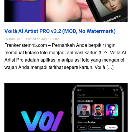
Voilà AI Artist PRO v3.2 (MOD, No Watermark)
By
frank45
Posted on
July 11, 2023
Frankenstein45.com – Pernahkah Anda berpikir ingin
membuat kolase foto menjadi animasi kartun 3D?. Voilà AI
Artist Pro adalah aplikasi manipulasi foto yang mengambil
wajah Anda menjadi terlihat seperti kartun. Voilà […]