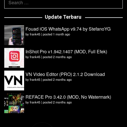
for:
Update Terbaru
Fouad iOS WhatsApp v9.74 by StefanoYG
by
frank45
|
posted 1 month ago
InShot Pro v1.942.1407 (MOD, Full Efek)
by
frank45
|
posted 2 months ago
VN Video Editor (PRO) 2.1.2 Download
by
frank45
|
posted 2 months ago
REFACE Pro 3.42.0 (MOD, No Watermark)
by
frank45
|
posted 2 months ago