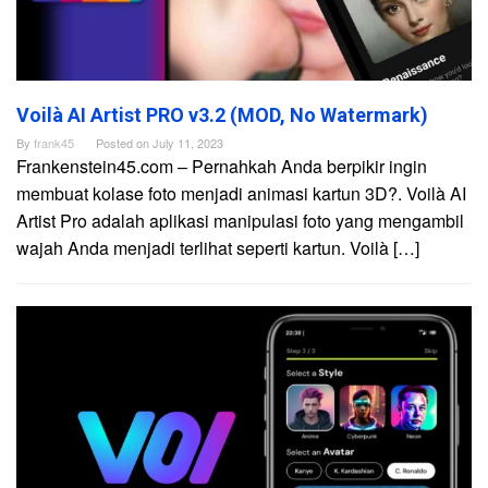
Voilà AI Artist PRO v3.2 (MOD, No Watermark)
By
frank45
Posted on
July 11, 2023
Frankenstein45.com – Pernahkah Anda berpikir ingin
membuat kolase foto menjadi animasi kartun 3D?. Voilà AI
Artist Pro adalah aplikasi manipulasi foto yang mengambil
wajah Anda menjadi terlihat seperti kartun. Voilà […]