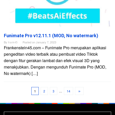
Funimate Pro v12.11.1 (MOD, No watermark)
By
frank45
Posted on
January 7, 2023
Frankenstein45.com – Funimate Pro merupakan aplikasi
pengeditan video terbaik atau pembuat video Tiktok
dengan fitur gerakan lambat dan efek visual 3D yang
menakjubkan. Dengan mengunduh Funimate Pro (MOD,
No watermark) […]
1
2
3
…
14
Search