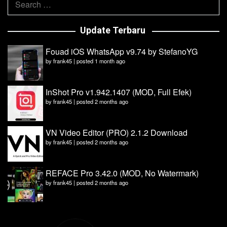
for:
Update Terbaru
Fouad iOS WhatsApp v9.74 by StefanoYG
by
frank45
|
posted 1 month ago
InShot Pro v1.942.1407 (MOD, Full Efek)
by
frank45
|
posted 2 months ago
VN Video Editor (PRO) 2.1.2 Download
by
frank45
|
posted 2 months ago
REFACE Pro 3.42.0 (MOD, No Watermark)
by
frank45
|
posted 2 months ago