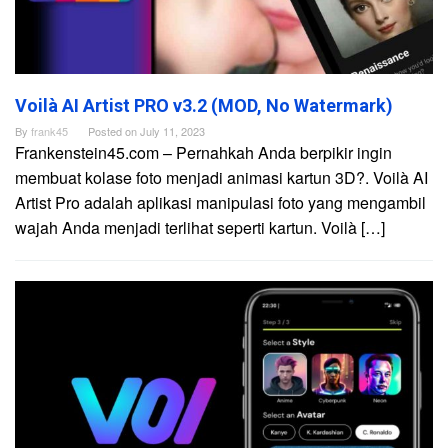
Voilà AI Artist PRO v3.2 (MOD, No Watermark)
By
frank45
Posted on
July 11, 2023
Frankenstein45.com – Pernahkah Anda berpikir ingin
membuat kolase foto menjadi animasi kartun 3D?. Voilà AI
Artist Pro adalah aplikasi manipulasi foto yang mengambil
wajah Anda menjadi terlihat seperti kartun. Voilà […]