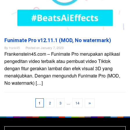
Funimate Pro v12.11.1 (MOD, No watermark)
By
frank45
Posted on
January 7, 2023
Frankenstein45.com – Funimate Pro merupakan aplikasi
pengeditan video terbaik atau pembuat video Tiktok
dengan fitur gerakan lambat dan efek visual 3D yang
menakjubkan. Dengan mengunduh Funimate Pro (MOD,
No watermark) […]
1
2
3
…
14
Search