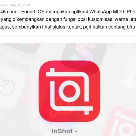
ted on
July 25, 2023
n45.com – Fouad iOS merupakan aplikasi WhatsApp MOD iPhon
 yang dikembangkan dengan fungsi opsi kustomisasi warna unt
apus, sembunyikan lihat status kontak, perlihatkan centang biru