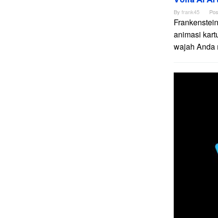
By
frank45
Pos
Frankenstein
animasi kart
wajah Anda me