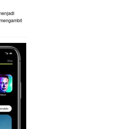
menjadi
g mengambil