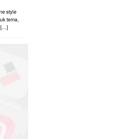
e style
uk tema,
 […]