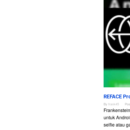
REFACE Pro
By
frank45
Pos
Frankenstei
untuk Andro
selfie atau 