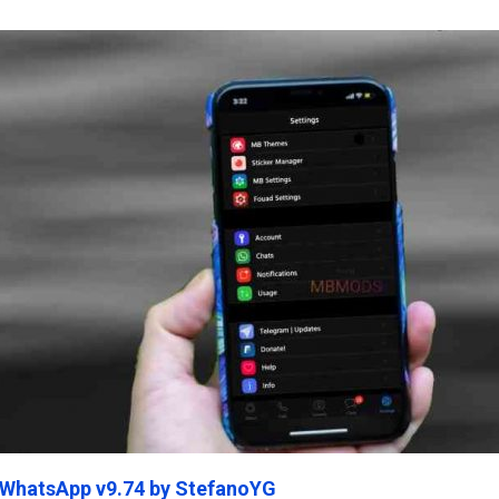
ein45.Com
 WhatsApp v9.74 by StefanoYG