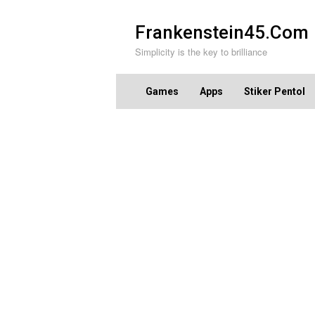
Skip
to
Frankenstein45.Com
content
Simplicity is the key to brilliance
Games
Apps
Stiker Pentol