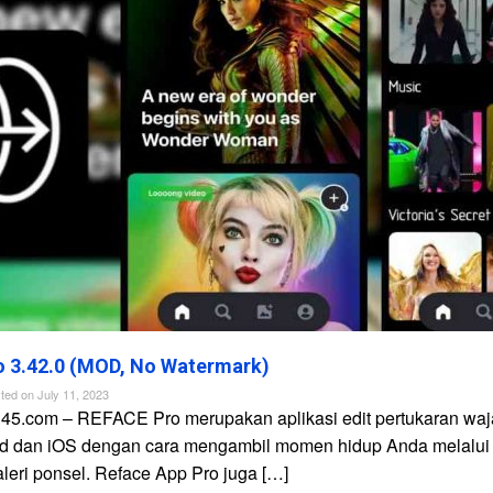
 3.42.0 (MOD, No Watermark)
ted on
July 11, 2023
n45.com – REFACE Pro merupakan aplikasi edit pertukaran waj
id dan iOS dengan cara mengambil momen hidup Anda melalui
galeri ponsel. Reface App Pro juga […]