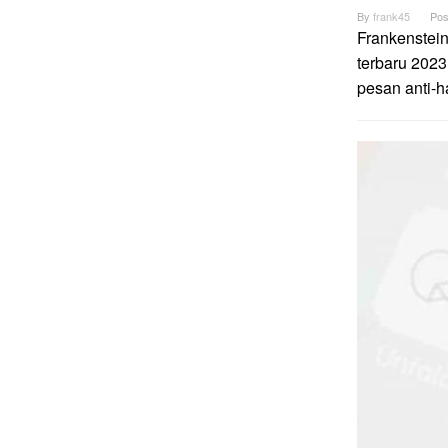
By
frank45
Pos
Frankenstei
terbaru 2023
pesan anti-h