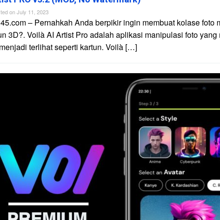
ted on
July 11, 2023
45.com – Pernahkah Anda berpikir ingin membuat kolase foto 
un 3D?. Voilà AI Artist Pro adalah aplikasi manipulasi foto yan
njadi terlihat seperti kartun. Voilà […]