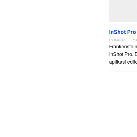
InShot Pro
By
frank45
Pos
Frankenstein
InShot Pro. 
aplikasi edi