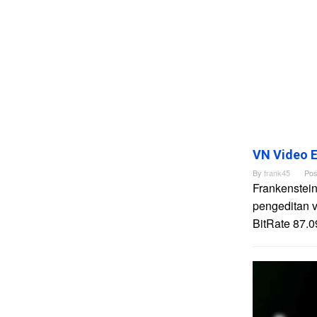
VN Video E
By
frank45
Pos
Frankenstein
pengeditan 
BitRate 87.0