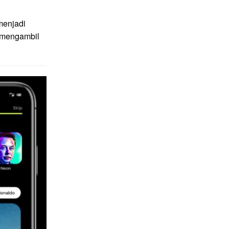
menjadi
g mengambil