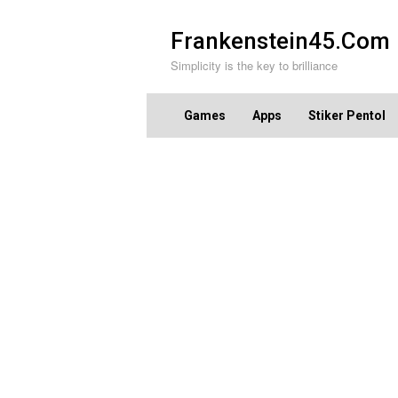
Skip
to
Frankenstein45.Com
content
Simplicity is the key to brilliance
Games
Apps
Stiker Pentol