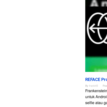
REFACE Pro
By
frank45
Pos
Frankenstei
untuk Andro
selfie atau 