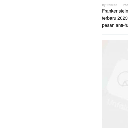
By
frank45
Pos
Frankenstei
terbaru 2023
pesan anti-h