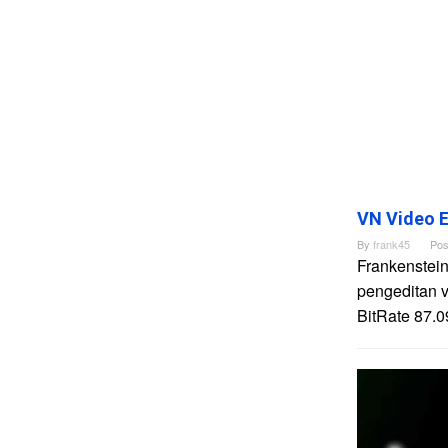
VN Video E
By
frank45
Pos
Frankenstein
pengeditan 
BitRate 87.0