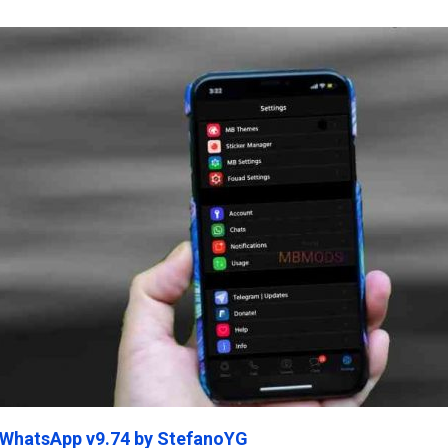
ein45.Com
 WhatsApp v9.74 by StefanoYG