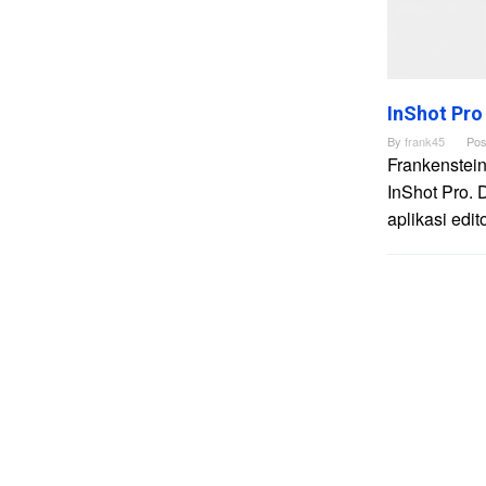
InShot Pro
By
frank45
Pos
Frankenstein
InShot Pro. 
aplikasi edi