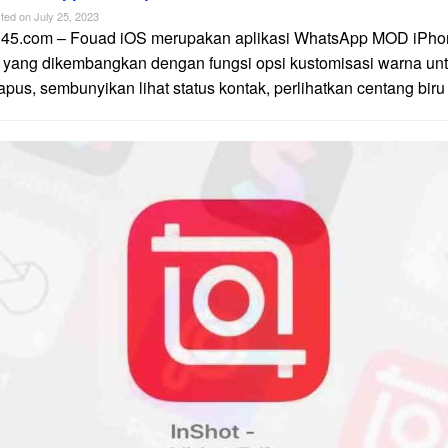
ted on
July 25, 2023
n45.com – Fouad iOS merupakan aplikasi WhatsApp MOD iPhon
 yang dikembangkan dengan fungsi opsi kustomisasi warna unt
apus, sembunyikan lihat status kontak, perlihatkan centang biru