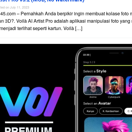
ted on
July 11, 2023
45.com – Pernahkah Anda berpikir ingin membuat kolase foto 
un 3D?. Voilà AI Artist Pro adalah aplikasi manipulasi foto yan
njadi terlihat seperti kartun. Voilà […]