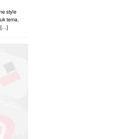
e style
uk tema,
 […]