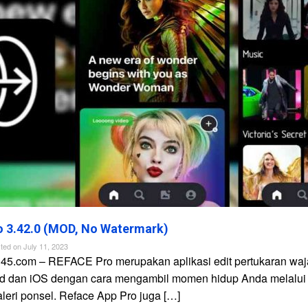
 3.42.0 (MOD, No Watermark)
ted on
July 11, 2023
n45.com – REFACE Pro merupakan aplikasi edit pertukaran waj
id dan iOS dengan cara mengambil momen hidup Anda melalui
galeri ponsel. Reface App Pro juga […]