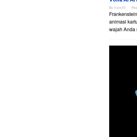
By
frank45
Pos
Frankenstein
animasi kart
wajah Anda me