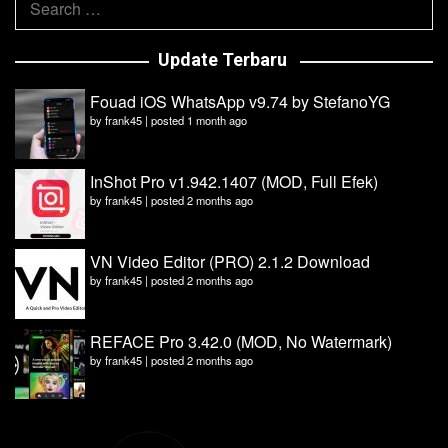
for:
Update Terbaru
Fouad iOS WhatsApp v9.74 by StefanoYG
by
frank45
|
posted 1 month ago
InShot Pro v1.942.1407 (MOD, Full Efek)
by
frank45
|
posted 2 months ago
VN Video Editor (PRO) 2.1.2 Download
by
frank45
|
posted 2 months ago
REFACE Pro 3.42.0 (MOD, No Watermark)
by
frank45
|
posted 2 months ago