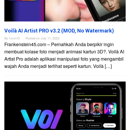
Voilà AI Artist PRO v3.2 (MOD, No Watermark)
By
frank45
Posted on
July 11, 2023
Frankenstein45.com – Pernahkah Anda berpikir ingin
membuat kolase foto menjadi animasi kartun 3D?. Voilà AI
Artist Pro adalah aplikasi manipulasi foto yang mengambil
wajah Anda menjadi terlihat seperti kartun. Voilà […]