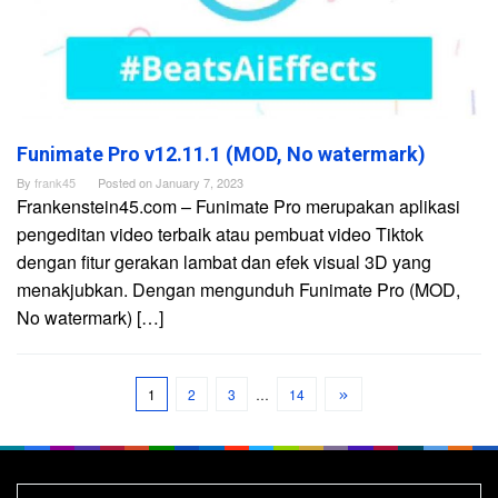
Funimate Pro v12.11.1 (MOD, No watermark)
By
frank45
Posted on
January 7, 2023
Frankenstein45.com – Funimate Pro merupakan aplikasi
pengeditan video terbaik atau pembuat video Tiktok
dengan fitur gerakan lambat dan efek visual 3D yang
menakjubkan. Dengan mengunduh Funimate Pro (MOD,
No watermark) […]
1
2
3
…
14
Search