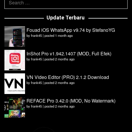
for:
Update Terbaru
Fouad iOS WhatsApp v9.74 by StefanoYG
by
frank45
|
posted 1 month ago
InShot Pro v1.942.1407 (MOD, Full Efek)
by
frank45
|
posted 2 months ago
VN Video Editor (PRO) 2.1.2 Download
by
frank45
|
posted 2 months ago
REFACE Pro 3.42.0 (MOD, No Watermark)
by
frank45
|
posted 2 months ago