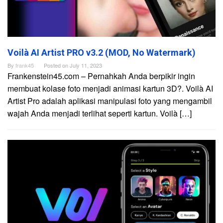
Voilà AI Artist PRO v3.2 (MOD, No Watermark)
By
frank45
Posted on
July 11, 2023
Frankenstein45.com – Pernahkah Anda berpikir ingin
membuat kolase foto menjadi animasi kartun 3D?. Voilà AI
Artist Pro adalah aplikasi manipulasi foto yang mengambil
wajah Anda menjadi terlihat seperti kartun. Voilà […]