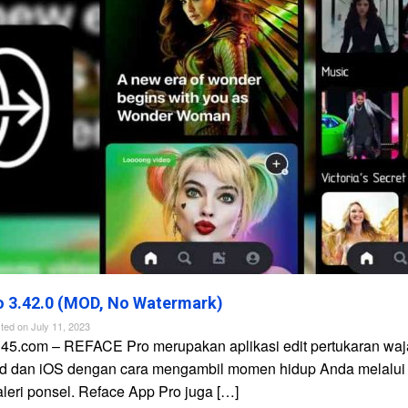
 3.42.0 (MOD, No Watermark)
ted on
July 11, 2023
n45.com – REFACE Pro merupakan aplikasi edit pertukaran waj
id dan iOS dengan cara mengambil momen hidup Anda melalui
galeri ponsel. Reface App Pro juga […]