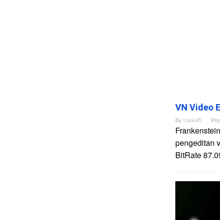
VN Video E
By
frank45
Pos
Frankenstein
pengeditan 
BitRate 87.0