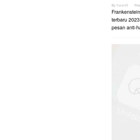
By
frank45
Pos
Frankenstei
terbaru 2023
pesan anti-h