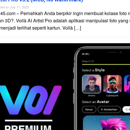
ted on
July 11, 2023
45.com – Pernahkah Anda berpikir ingin membuat kolase foto 
un 3D?. Voilà AI Artist Pro adalah aplikasi manipulasi foto yan
njadi terlihat seperti kartun. Voilà […]