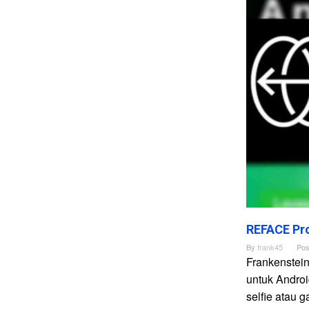
REFACE Pro
By
frank45
Pos
Frankenstei
untuk Andro
selfie atau 