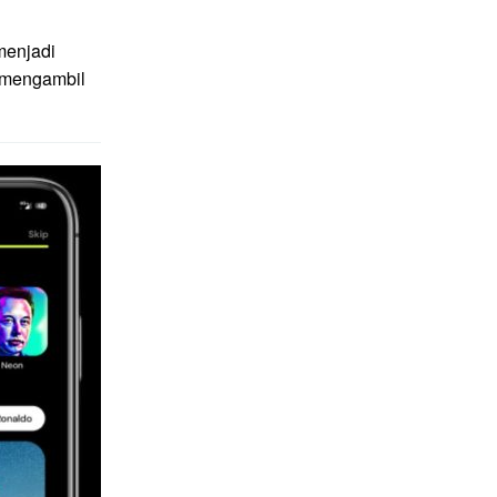
menjadi
g mengambil