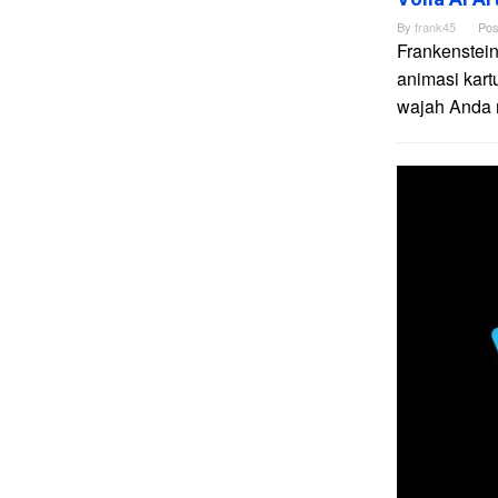
By
frank45
Pos
Frankenstein
animasi kart
wajah Anda me