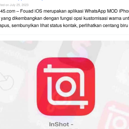
ted on
July 25, 2023
n45.com – Fouad iOS merupakan aplikasi WhatsApp MOD iPhon
 yang dikembangkan dengan fungsi opsi kustomisasi warna unt
apus, sembunyikan lihat status kontak, perlihatkan centang biru