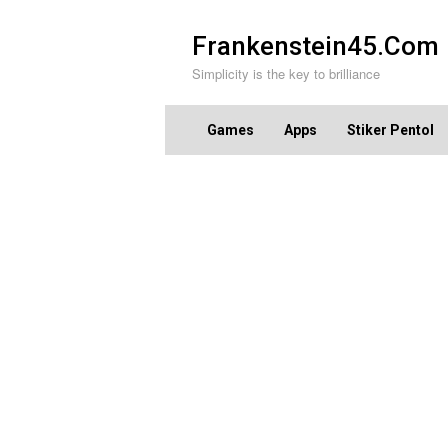
Skip
to
Frankenstein45.Com
content
Simplicity is the key to brilliance
Games
Apps
Stiker Pentol