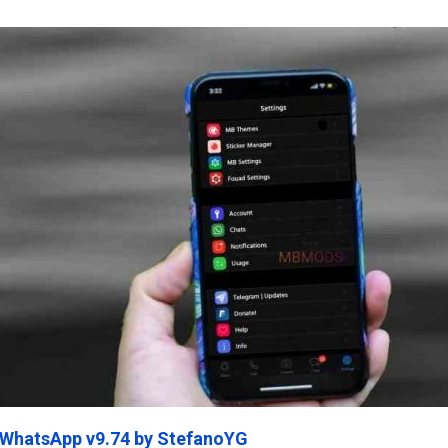
ein45.Com
 WhatsApp v9.74 by StefanoYG