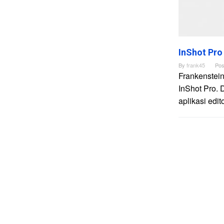
InShot Pro
By
frank45
Pos
Frankenstein
InShot Pro. 
aplikasi edi