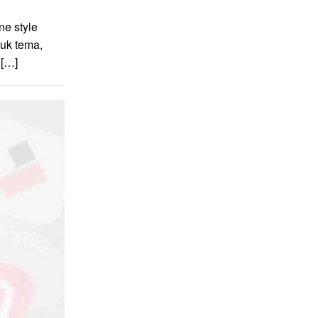
e style
uk tema,
 […]