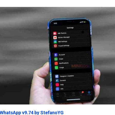
ein45.Com
 WhatsApp v9.74 by StefanoYG