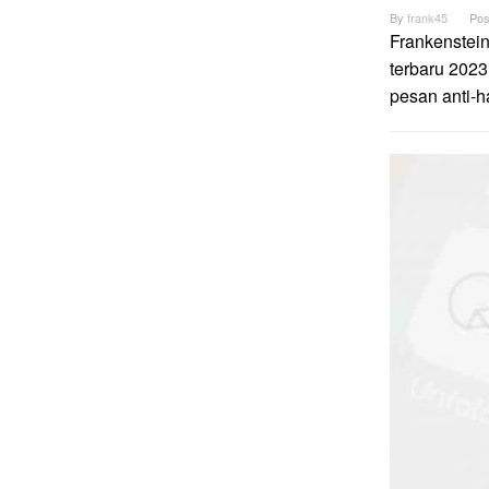
By
frank45
Pos
Frankenstei
terbaru 2023
pesan anti-h