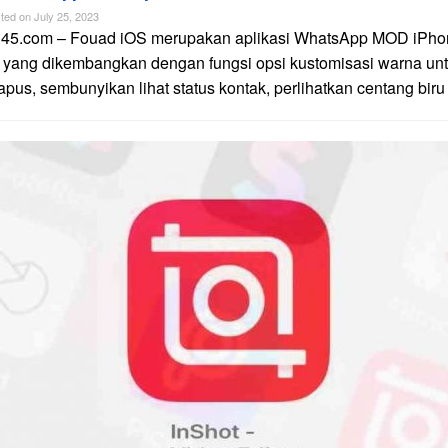
ted on
July 25, 2023
n45.com – Fouad iOS merupakan aplikasi WhatsApp MOD iPhon
 yang dikembangkan dengan fungsi opsi kustomisasi warna unt
apus, sembunyikan lihat status kontak, perlihatkan centang biru