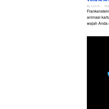
By
frank45
Pos
Frankenstein
animasi kart
wajah Anda me