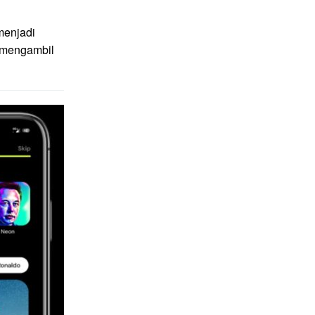
menjadi
g mengambil