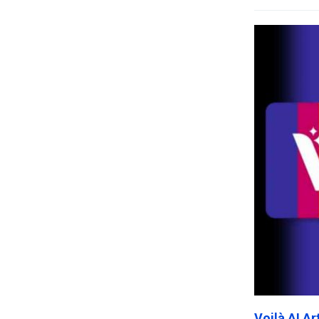
Voilà AI A