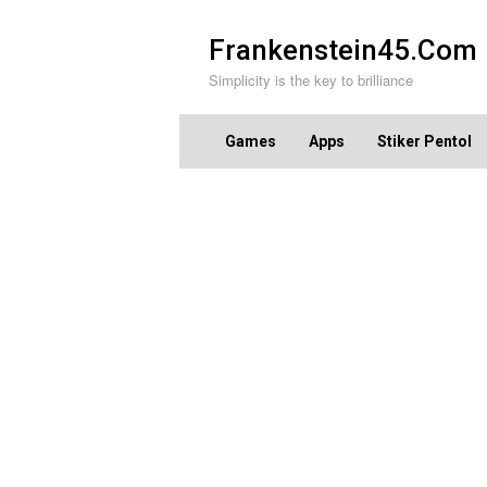
Skip
to
Frankenstein45.Com
content
Simplicity is the key to brilliance
Games
Apps
Stiker Pentol