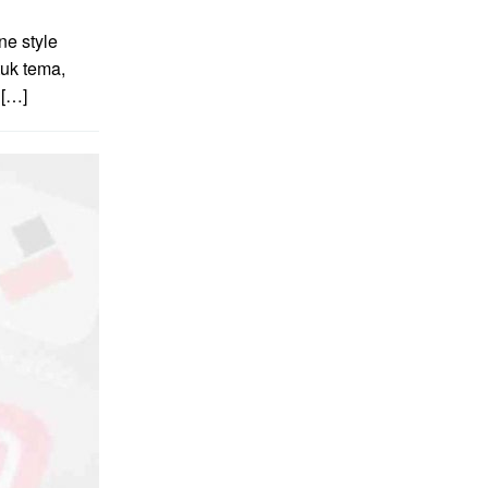
e style
uk tema,
 […]