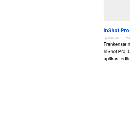
InShot Pro
By
frank45
Pos
Frankenstein
InShot Pro. 
aplikasi edi