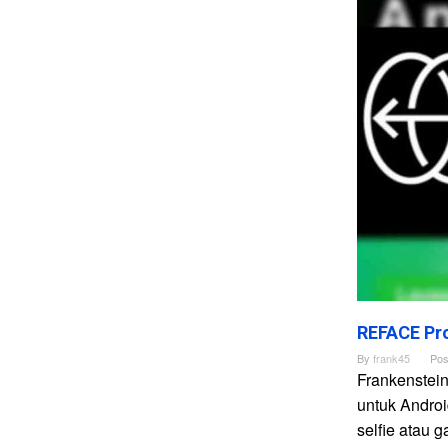
REFACE Pro
By
frank45
Pos
Frankenstei
untuk Andro
selfie atau 