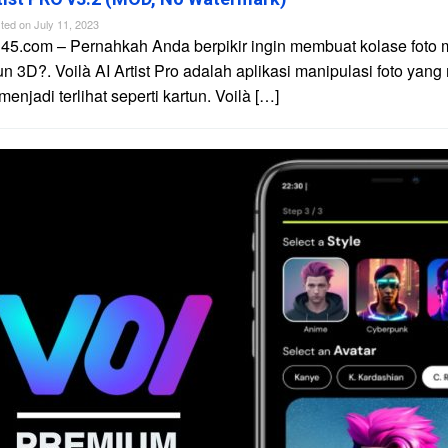
ted on
July 11, 2023
45.com – Pernahkah Anda berpikir ingin membuat kolase foto 
un 3D?. Voilà AI Artist Pro adalah aplikasi manipulasi foto yan
njadi terlihat seperti kartun. Voilà […]