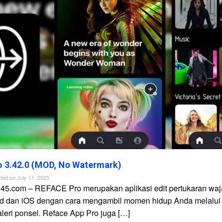
 3.42.0 (MOD, No Watermark)
ted on
July 11, 2023
n45.com – REFACE Pro merupakan aplikasi edit pertukaran waj
id dan iOS dengan cara mengambil momen hidup Anda melalui
galeri ponsel. Reface App Pro juga […]