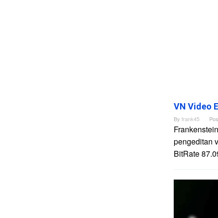
VN Video E
By
frank45
Pos
Frankenstein
pengeditan 
BitRate 87.0