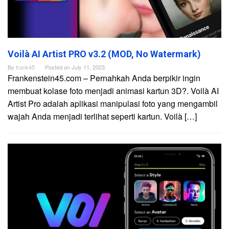
Voilà AI Artist PRO v3.2 (MOD, No Watermark)
By
frank45
Posted on
July 11, 2023
Frankenstein45.com – Pernahkah Anda berpikir ingin
membuat kolase foto menjadi animasi kartun 3D?. Voilà AI
Artist Pro adalah aplikasi manipulasi foto yang mengambil
wajah Anda menjadi terlihat seperti kartun. Voilà […]