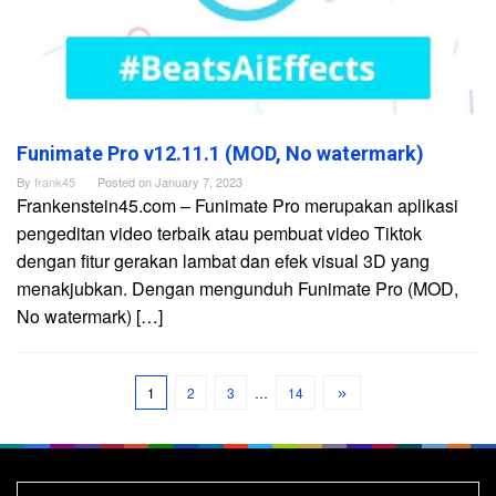
Funimate Pro v12.11.1 (MOD, No watermark)
By
frank45
Posted on
January 7, 2023
Frankenstein45.com – Funimate Pro merupakan aplikasi
pengeditan video terbaik atau pembuat video Tiktok
dengan fitur gerakan lambat dan efek visual 3D yang
menakjubkan. Dengan mengunduh Funimate Pro (MOD,
No watermark) […]
1
2
3
…
14
Search