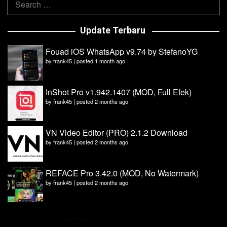
for:
Update Terbaru
Fouad iOS WhatsApp v9.74 by StefanoYG
by
frank45
|
posted 1 month ago
InShot Pro v1.942.1407 (MOD, Full Efek)
by
frank45
|
posted 2 months ago
VN Video Editor (PRO) 2.1.2 Download
by
frank45
|
posted 2 months ago
REFACE Pro 3.42.0 (MOD, No Watermark)
by
frank45
|
posted 2 months ago