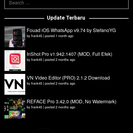
for:
Update Terbaru
Fouad iOS WhatsApp v9.74 by StefanoYG
by
frank45
|
posted 1 month ago
InShot Pro v1.942.1407 (MOD, Full Efek)
by
frank45
|
posted 2 months ago
VN Video Editor (PRO) 2.1.2 Download
by
frank45
|
posted 2 months ago
REFACE Pro 3.42.0 (MOD, No Watermark)
by
frank45
|
posted 2 months ago