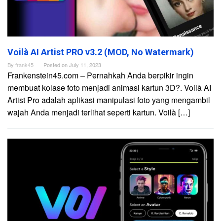
Voilà AI Artist PRO v3.2 (MOD, No Watermark)
By
frank45
Posted on
July 11, 2023
Frankenstein45.com – Pernahkah Anda berpikir ingin
membuat kolase foto menjadi animasi kartun 3D?. Voilà AI
Artist Pro adalah aplikasi manipulasi foto yang mengambil
wajah Anda menjadi terlihat seperti kartun. Voilà […]