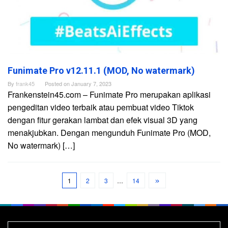
Funimate Pro v12.11.1 (MOD, No watermark)
By
frank45
Posted on
January 7, 2023
Frankenstein45.com – Funimate Pro merupakan aplikasi
pengeditan video terbaik atau pembuat video Tiktok
dengan fitur gerakan lambat dan efek visual 3D yang
menakjubkan. Dengan mengunduh Funimate Pro (MOD,
No watermark) […]
1
2
3
…
14
Search