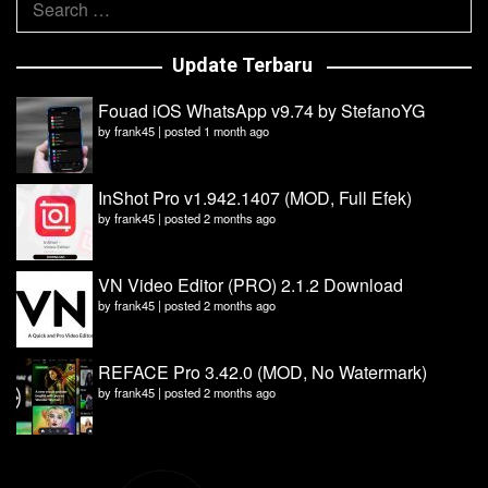
for:
Update Terbaru
Fouad iOS WhatsApp v9.74 by StefanoYG
by
frank45
|
posted 1 month ago
InShot Pro v1.942.1407 (MOD, Full Efek)
by
frank45
|
posted 2 months ago
VN Video Editor (PRO) 2.1.2 Download
by
frank45
|
posted 2 months ago
REFACE Pro 3.42.0 (MOD, No Watermark)
by
frank45
|
posted 2 months ago