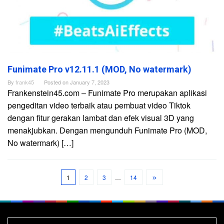
Funimate Pro v12.11.1 (MOD, No watermark)
By
frank45
Posted on
January 7, 2023
Frankenstein45.com – Funimate Pro merupakan aplikasi
pengeditan video terbaik atau pembuat video Tiktok
dengan fitur gerakan lambat dan efek visual 3D yang
menakjubkan. Dengan mengunduh Funimate Pro (MOD,
No watermark) […]
1
2
3
…
14
Search