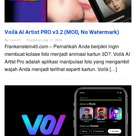
Voilà AI Artist PRO v3.2 (MOD, No Watermark)
By
frank45
Posted on
July 11, 2023
Frankenstein45.com – Pernahkah Anda berpikir ingin
membuat kolase foto menjadi animasi kartun 3D?. Voilà AI
Artist Pro adalah aplikasi manipulasi foto yang mengambil
wajah Anda menjadi terlihat seperti kartun. Voilà […]