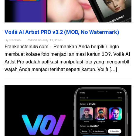
Voilà AI Artist PRO v3.2 (MOD, No Watermark)
By
frank45
Posted on
July 11, 2023
Frankenstein45.com – Pernahkah Anda berpikir ingin
membuat kolase foto menjadi animasi kartun 3D?. Voilà AI
Artist Pro adalah aplikasi manipulasi foto yang mengambil
wajah Anda menjadi terlihat seperti kartun. Voilà […]