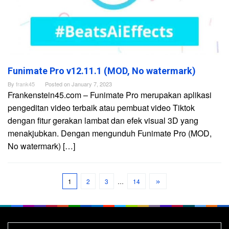
Funimate Pro v12.11.1 (MOD, No watermark)
By
frank45
Posted on
January 7, 2023
Frankenstein45.com – Funimate Pro merupakan aplikasi
pengeditan video terbaik atau pembuat video Tiktok
dengan fitur gerakan lambat dan efek visual 3D yang
menakjubkan. Dengan mengunduh Funimate Pro (MOD,
No watermark) […]
1
2
3
…
14
Search