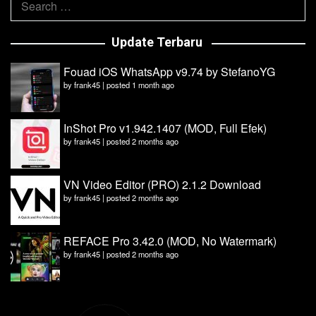
for:
Update Terbaru
Fouad iOS WhatsApp v9.74 by StefanoYG
by
frank45
|
posted 1 month ago
InShot Pro v1.942.1407 (MOD, Full Efek)
by
frank45
|
posted 2 months ago
VN Video Editor (PRO) 2.1.2 Download
by
frank45
|
posted 2 months ago
REFACE Pro 3.42.0 (MOD, No Watermark)
by
frank45
|
posted 2 months ago