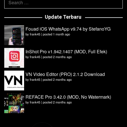
for:
Update Terbaru
Fouad iOS WhatsApp v9.74 by StefanoYG
by
frank45
|
posted 1 month ago
InShot Pro v1.942.1407 (MOD, Full Efek)
by
frank45
|
posted 2 months ago
VN Video Editor (PRO) 2.1.2 Download
by
frank45
|
posted 2 months ago
REFACE Pro 3.42.0 (MOD, No Watermark)
by
frank45
|
posted 2 months ago