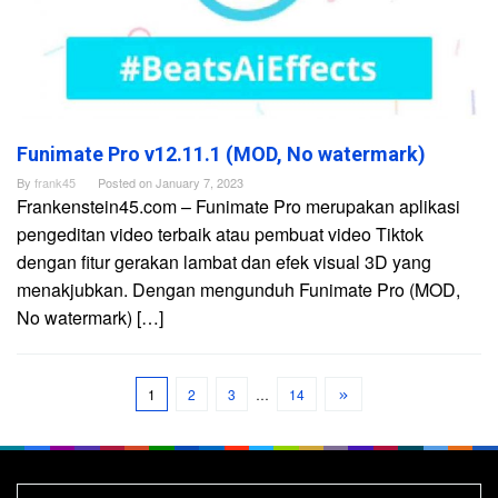
Funimate Pro v12.11.1 (MOD, No watermark)
By
frank45
Posted on
January 7, 2023
Frankenstein45.com – Funimate Pro merupakan aplikasi
pengeditan video terbaik atau pembuat video Tiktok
dengan fitur gerakan lambat dan efek visual 3D yang
menakjubkan. Dengan mengunduh Funimate Pro (MOD,
No watermark) […]
1
2
3
…
14
Search