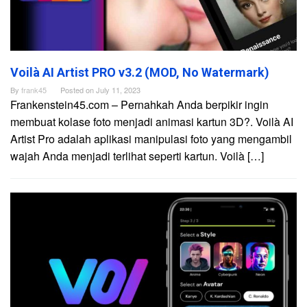
Voilà AI Artist PRO v3.2 (MOD, No Watermark)
By
frank45
Posted on
July 11, 2023
Frankenstein45.com – Pernahkah Anda berpikir ingin
membuat kolase foto menjadi animasi kartun 3D?. Voilà AI
Artist Pro adalah aplikasi manipulasi foto yang mengambil
wajah Anda menjadi terlihat seperti kartun. Voilà […]