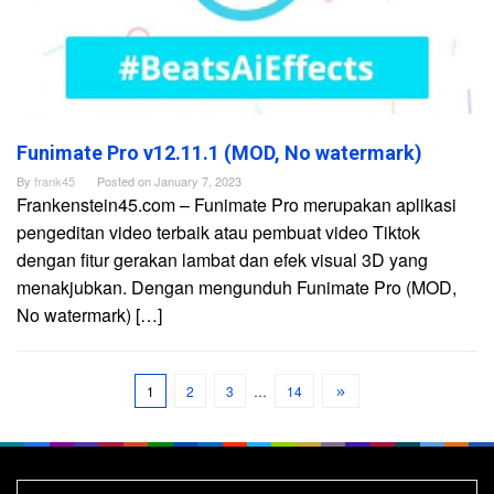
Funimate Pro v12.11.1 (MOD, No watermark)
By
frank45
Posted on
January 7, 2023
Frankenstein45.com – Funimate Pro merupakan aplikasi
pengeditan video terbaik atau pembuat video Tiktok
dengan fitur gerakan lambat dan efek visual 3D yang
menakjubkan. Dengan mengunduh Funimate Pro (MOD,
No watermark) […]
1
2
3
…
14
Search