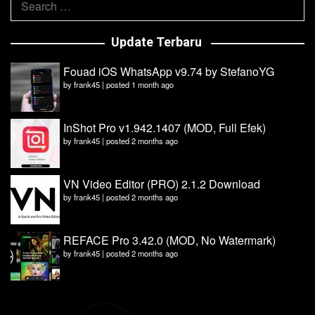
for:
Update Terbaru
Fouad iOS WhatsApp v9.74 by StefanoYG
by
frank45
|
posted 1 month ago
InShot Pro v1.942.1407 (MOD, Full Efek)
by
frank45
|
posted 2 months ago
VN Video Editor (PRO) 2.1.2 Download
by
frank45
|
posted 2 months ago
REFACE Pro 3.42.0 (MOD, No Watermark)
by
frank45
|
posted 2 months ago