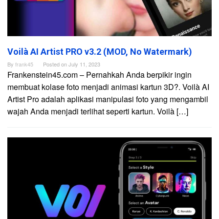
Voilà AI Artist PRO v3.2 (MOD, No Watermark)
By
frank45
Posted on
July 11, 2023
Frankenstein45.com – Pernahkah Anda berpikir ingin
membuat kolase foto menjadi animasi kartun 3D?. Voilà AI
Artist Pro adalah aplikasi manipulasi foto yang mengambil
wajah Anda menjadi terlihat seperti kartun. Voilà […]