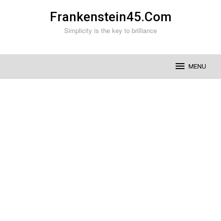
Skip
Frankenstein45.Com
to
content
Simplicity is the key to brilliance
MENU