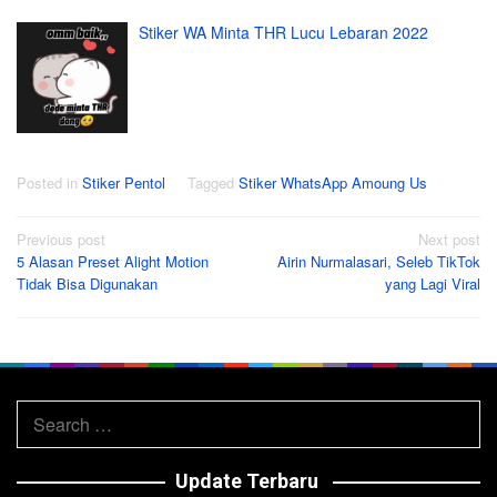
Stiker WA Minta THR Lucu Lebaran 2022
Posted in
Stiker Pentol
Tagged
Stiker WhatsApp Amoung Us
Post
Previous post
Next post
5 Alasan Preset Alight Motion
Airin Nurmalasari, Seleb TikTok
navigation
Tidak Bisa Digunakan
yang Lagi Viral
Search
for:
Update Terbaru