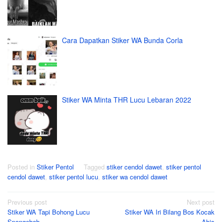
Cara Dapatkan Stiker WA Bunda Corla
Stiker WA Minta THR Lucu Lebaran 2022
Posted in
Stiker Pentol
Tagged
stiker cendol dawet
,
stiker pentol
cendol dawet
,
stiker pentol lucu
,
stiker wa cendol dawet
Post
Previous post
Next post
Stiker WA Tapi Bohong Lucu
Stiker WA Iri Bilang Bos Kocak
navigation
Spongebob
Abis