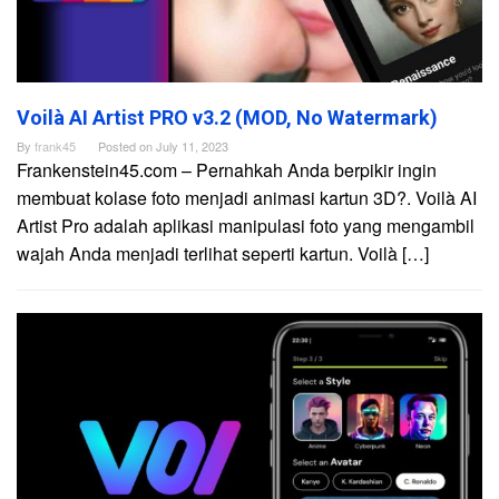
Voilà AI Artist PRO v3.2 (MOD, No Watermark)
By
frank45
Posted on
July 11, 2023
Frankenstein45.com – Pernahkah Anda berpikir ingin
membuat kolase foto menjadi animasi kartun 3D?. Voilà AI
Artist Pro adalah aplikasi manipulasi foto yang mengambil
wajah Anda menjadi terlihat seperti kartun. Voilà […]