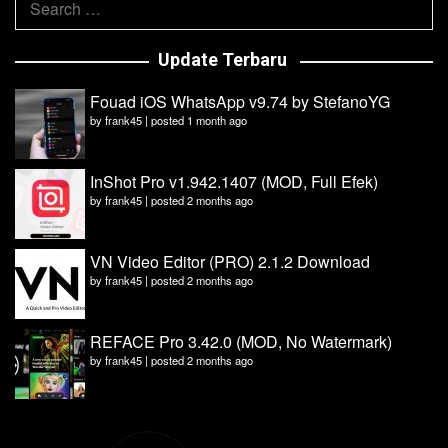
for:
Update Terbaru
Fouad iOS WhatsApp v9.74 by StefanoYG
by
frank45
|
posted 1 month ago
InShot Pro v1.942.1407 (MOD, Full Efek)
by
frank45
|
posted 2 months ago
VN Video Editor (PRO) 2.1.2 Download
by
frank45
|
posted 2 months ago
REFACE Pro 3.42.0 (MOD, No Watermark)
by
frank45
|
posted 2 months ago