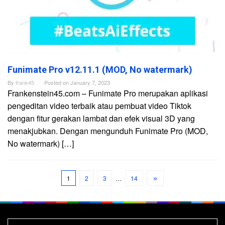
Funimate Pro v12.11.1 (MOD, No watermark)
By
frank45
Posted on
January 7, 2023
Frankenstein45.com – Funimate Pro merupakan aplikasi
pengeditan video terbaik atau pembuat video Tiktok
dengan fitur gerakan lambat dan efek visual 3D yang
menakjubkan. Dengan mengunduh Funimate Pro (MOD,
No watermark) […]
1
2
3
…
14
Search