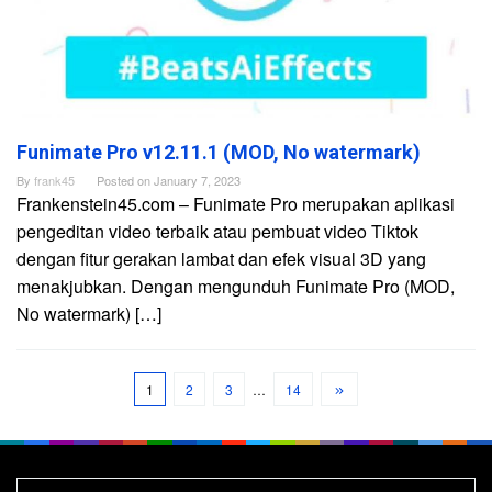
Funimate Pro v12.11.1 (MOD, No watermark)
By
frank45
Posted on
January 7, 2023
Frankenstein45.com – Funimate Pro merupakan aplikasi
pengeditan video terbaik atau pembuat video Tiktok
dengan fitur gerakan lambat dan efek visual 3D yang
menakjubkan. Dengan mengunduh Funimate Pro (MOD,
No watermark) […]
1
2
3
…
14
Search