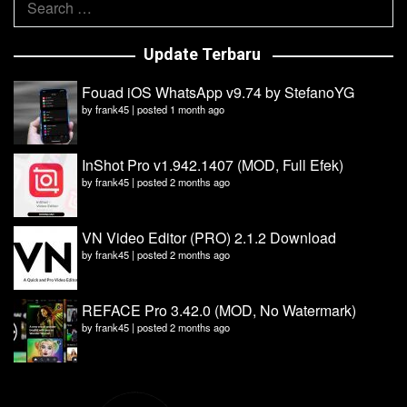
for:
Update Terbaru
Fouad iOS WhatsApp v9.74 by StefanoYG
by
frank45
|
posted 1 month ago
InShot Pro v1.942.1407 (MOD, Full Efek)
by
frank45
|
posted 2 months ago
VN Video Editor (PRO) 2.1.2 Download
by
frank45
|
posted 2 months ago
REFACE Pro 3.42.0 (MOD, No Watermark)
by
frank45
|
posted 2 months ago