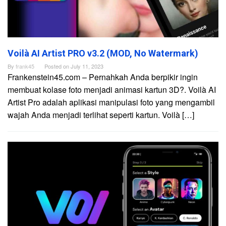
Voilà AI Artist PRO v3.2 (MOD, No Watermark)
By
frank45
Posted on
July 11, 2023
Frankenstein45.com – Pernahkah Anda berpikir ingin
membuat kolase foto menjadi animasi kartun 3D?. Voilà AI
Artist Pro adalah aplikasi manipulasi foto yang mengambil
wajah Anda menjadi terlihat seperti kartun. Voilà […]