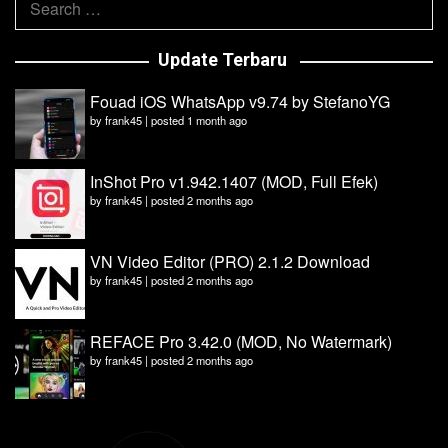
for:
Update Terbaru
Fouad iOS WhatsApp v9.74 by StefanoYG
by
frank45
|
posted 1 month ago
InShot Pro v1.942.1407 (MOD, Full Efek)
by
frank45
|
posted 2 months ago
VN Video Editor (PRO) 2.1.2 Download
by
frank45
|
posted 2 months ago
REFACE Pro 3.42.0 (MOD, No Watermark)
by
frank45
|
posted 2 months ago