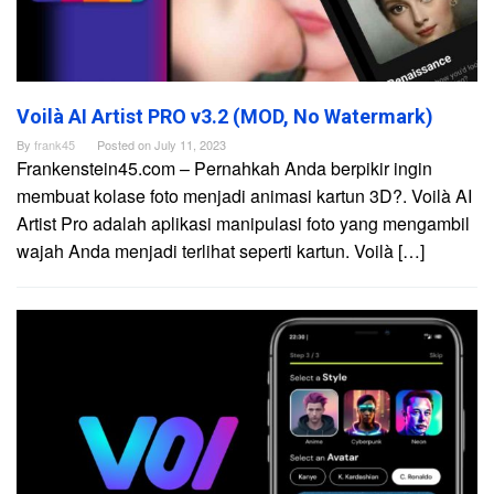
Voilà AI Artist PRO v3.2 (MOD, No Watermark)
By
frank45
Posted on
July 11, 2023
Frankenstein45.com – Pernahkah Anda berpikir ingin
membuat kolase foto menjadi animasi kartun 3D?. Voilà AI
Artist Pro adalah aplikasi manipulasi foto yang mengambil
wajah Anda menjadi terlihat seperti kartun. Voilà […]