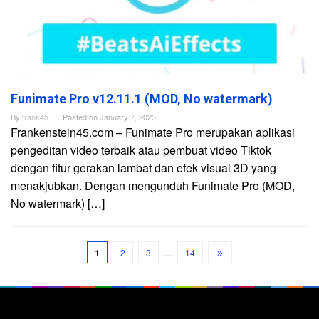
Funimate Pro v12.11.1 (MOD, No watermark)
By
frank45
Posted on
January 7, 2023
Frankenstein45.com – Funimate Pro merupakan aplikasi
pengeditan video terbaik atau pembuat video Tiktok
dengan fitur gerakan lambat dan efek visual 3D yang
menakjubkan. Dengan mengunduh Funimate Pro (MOD,
No watermark) […]
1
2
3
…
14
Search