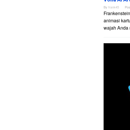
By
frank45
Pos
Frankenstein
animasi kart
wajah Anda me