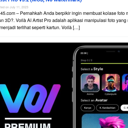
ted on
July 11, 2023
45.com – Pernahkah Anda berpikir ingin membuat kolase foto 
un 3D?. Voilà AI Artist Pro adalah aplikasi manipulasi foto yan
njadi terlihat seperti kartun. Voilà […]