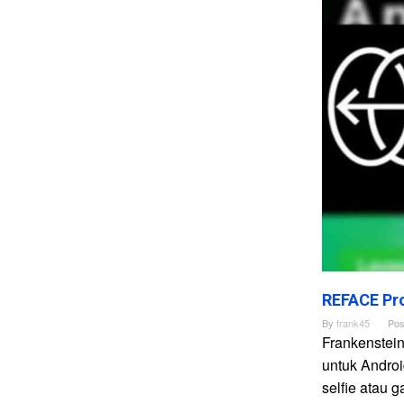
REFACE Pro
By
frank45
Pos
Frankenstei
untuk Andro
selfie atau 