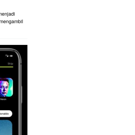
menjadi
g mengambil