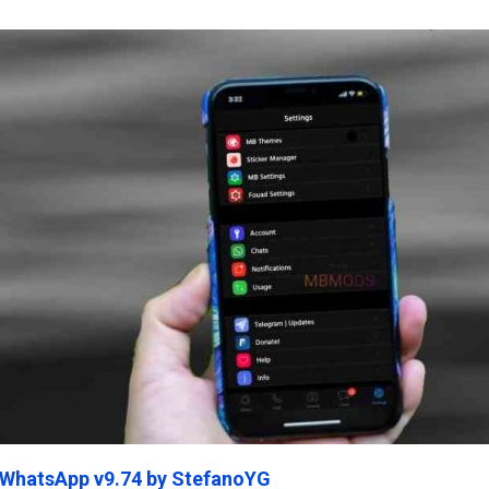
ein45.Com
 WhatsApp v9.74 by StefanoYG