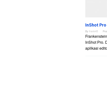
InShot Pro
By
frank45
Pos
Frankenstein
InShot Pro. 
aplikasi edi