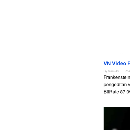
VN Video E
By
frank45
Pos
Frankenstein
pengeditan 
BitRate 87.0