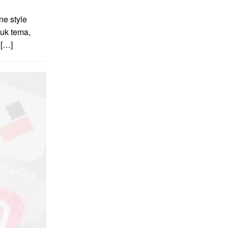
e style
uk tema,
 […]