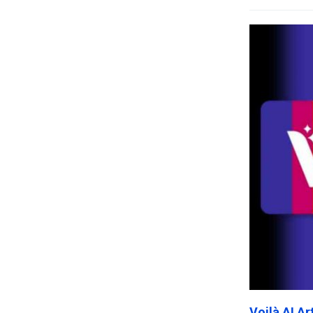
Voilà AI A