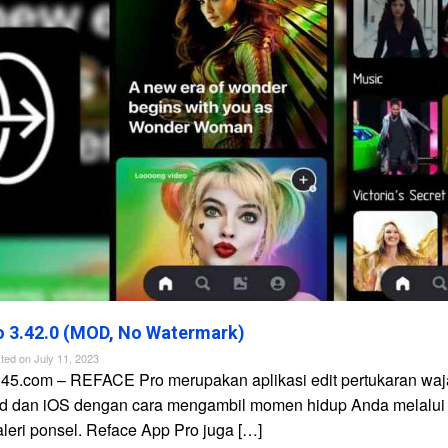
 3.42.0 (MOD, No Watermark)
ted on
July 11, 2023
n45.com – REFACE Pro merupakan aplikasi edit pertukaran waj
id dan iOS dengan cara mengambil momen hidup Anda melalui
galeri ponsel. Reface App Pro juga […]