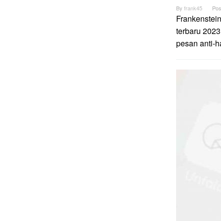
By
frank45
Pos
Frankenstei
terbaru 2023
pesan anti-h