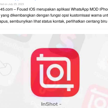
ted on
July 25, 2023
n45.com – Fouad iOS merupakan aplikasi WhatsApp MOD iPhon
 yang dikembangkan dengan fungsi opsi kustomisasi warna unt
apus, sembunyikan lihat status kontak, perlihatkan centang biru