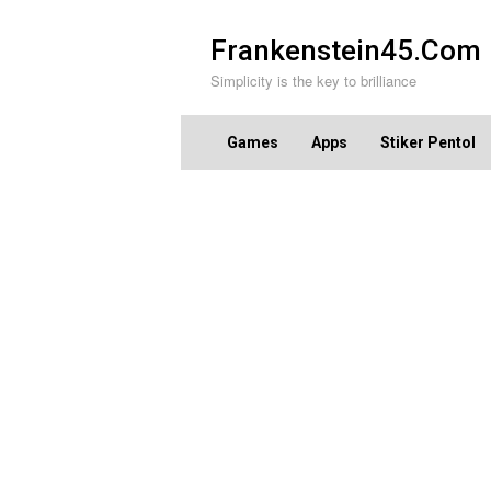
Skip
to
Frankenstein45.Com
content
Simplicity is the key to brilliance
Games
Apps
Stiker Pentol