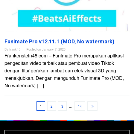
Funimate Pro v12.11.1 (MOD, No watermark)
By
frank45
Posted on
January 7, 2023
Frankenstein45.com – Funimate Pro merupakan aplikasi
pengeditan video terbaik atau pembuat video Tiktok
dengan fitur gerakan lambat dan efek visual 3D yang
menakjubkan. Dengan mengunduh Funimate Pro (MOD,
No watermark) […]
1
2
3
…
14
Search