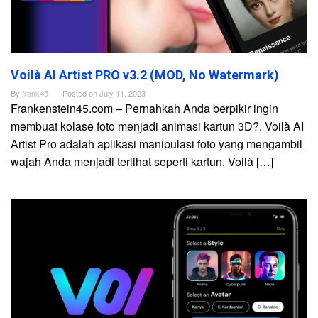
Voilà AI Artist PRO v3.2 (MOD, No Watermark)
By
frank45
Posted on
July 11, 2023
Frankenstein45.com – Pernahkah Anda berpikir ingin
membuat kolase foto menjadi animasi kartun 3D?. Voilà AI
Artist Pro adalah aplikasi manipulasi foto yang mengambil
wajah Anda menjadi terlihat seperti kartun. Voilà […]