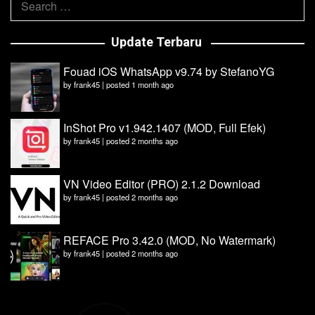
for:
Update Terbaru
Fouad iOS WhatsApp v9.74 by StefanoYG
by
frank45
|
posted 1 month ago
InShot Pro v1.942.1407 (MOD, Full Efek)
by
frank45
|
posted 2 months ago
VN Video Editor (PRO) 2.1.2 Download
by
frank45
|
posted 2 months ago
REFACE Pro 3.42.0 (MOD, No Watermark)
by
frank45
|
posted 2 months ago