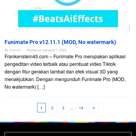
Funimate Pro v12.11.1 (MOD, No watermark)
By
frank45
Posted on
January 7, 2023
Frankenstein45.com – Funimate Pro merupakan aplikasi
pengeditan video terbaik atau pembuat video Tiktok
dengan fitur gerakan lambat dan efek visual 3D yang
menakjubkan. Dengan mengunduh Funimate Pro (MOD,
No watermark) […]
1
2
3
…
14
Search