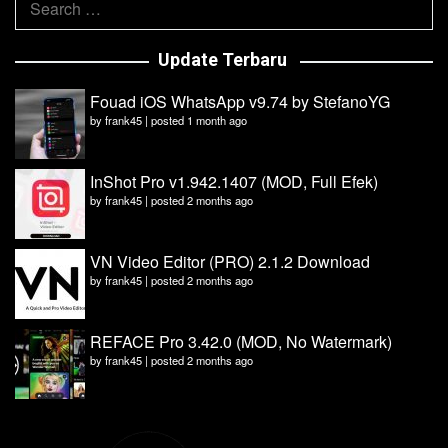
for:
Update Terbaru
Fouad iOS WhatsApp v9.74 by StefanoYG
by
frank45
|
posted 1 month ago
InShot Pro v1.942.1407 (MOD, Full Efek)
by
frank45
|
posted 2 months ago
VN Video Editor (PRO) 2.1.2 Download
by
frank45
|
posted 2 months ago
REFACE Pro 3.42.0 (MOD, No Watermark)
by
frank45
|
posted 2 months ago