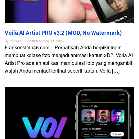
Voilà AI Artist PRO v3.2 (MOD, No Watermark)
By
frank45
Posted on
July 11, 2023
Frankenstein45.com – Pernahkah Anda berpikir ingin
membuat kolase foto menjadi animasi kartun 3D?. Voilà AI
Artist Pro adalah aplikasi manipulasi foto yang mengambil
wajah Anda menjadi terlihat seperti kartun. Voilà […]